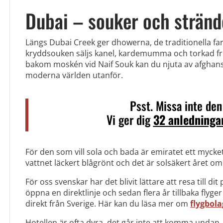
Dubai – souker och stränd
Längs Dubai Creek ger dhowerna, de traditionella farty
kryddsouken säljs kanel, kardemumma och torkad fru
bakom moskén vid Naif Souk kan du njuta av afghan
moderna världen utanför.
Psst. Missa inte den
Vi ger dig
32 anledningar
För den som vill sola och bada är emiratet ett mycket
vattnet läckert blågrönt och det är solsäkert året om
För oss svenskar har det blivit lättare att resa till d
öppna en direktlinje och sedan flera år tillbaka flyg
direkt från Sverige. Här kan du läsa mer om
flygbola
Hotellen är ofta dyra, det går inte att komma undan.