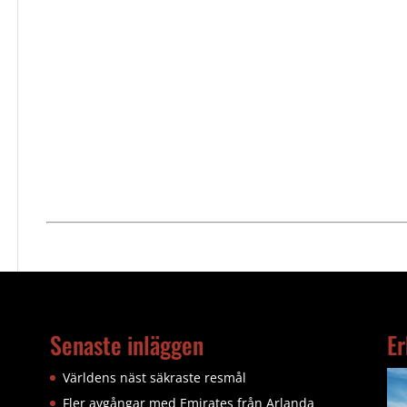
Senaste inläggen
Er
Världens näst säkraste resmål
Fler avgångar med Emirates från Arlanda