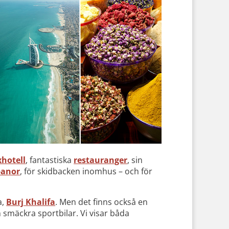
hotell
, fantastiska
restauranger
, sin
banor
, för skidbacken inomhus – och för
a,
Burj Khalifa
. Men det finns också en
smäckra sportbilar. Vi visar båda