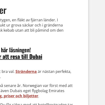
er
gen, en fläkt av fjärran länder. I
kt ur grova säckar och i gränderna
sk kebab utan att bli påmind om den
 här läsningen!
 att resa till Dubai
 bra val.
Stränderna
är nästan perfekta,
.
it på senare år. Norwegian var först med att
er även Dubais eget flygbolag Emirates
g, priser och biljetter
.
 Du får räkna med att hotellkostnaden tar