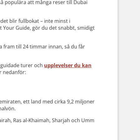
så populära att många reser till Dubai
det blir fullbokat – inte minst i
t Your Guide, gör du det snabbt, smidigt
a fram till 24 timmar innan, så du får
r, guidade turer och
upplevelser du kan
är nedanför:
emiraten, ett land med cirka 9,2 miljoner
halvön.
jairah, Ras al-Khaimah, Sharjah och Umm