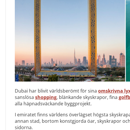
Dubai har blivit världsberömt för sina
omskrivna lyx
sanslösa
shopping
, blänkande skyskrapor, fina
golf
alla häpnadsväckande byggprojekt.
I emiratet finns världens överlägset högsta skyskrap
annan stad, bortom konstgjorda öar, skyskrapor och 
sidorna.