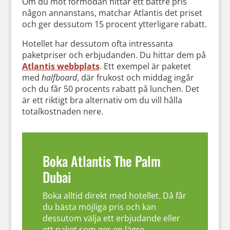
Om du mot förmodan hittar ett bättre pris
någon annanstans, matchar Atlantis det priset
och ger dessutom 15 procent ytterligare rabatt.
Hotellet har dessutom ofta intressanta
paketpriser och erbjudanden. Du hittar dem på
Atlantis webbplats
. Ett exempel är paketet
med
halfboard
, där frukost och middag ingår
och du får 50 procents rabatt på lunchen. Det
är ett riktigt bra alternativ om du vill hålla
totalkostnaden nere.
Boka Atlantis The Palm
Dubai
Boka alltid direkt med hotellet. Då får
du bästa möjliga pris och kan
dessutom välja ett erbjudande eller
ett paket som ger en lägre