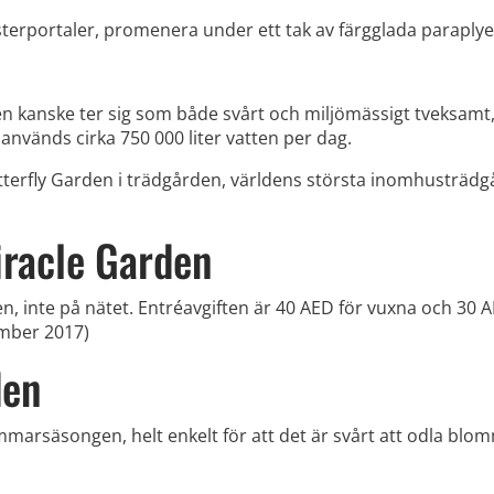
rportaler, promenera under ett tak av färgglada paraplyer
en kanske ter sig som både svårt och miljömässigt tveksamt
 används cirka 750 000 liter vatten per dag.
terfly Garden i trädgården, världens största inomhusträdgård 
Miracle Garden
rden, inte på nätet. Entréavgiften är 40 AED för vuxna och 30
ember 2017)
den
arsäsongen, helt enkelt för att det är svårt att odla blom