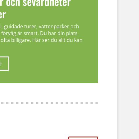
er och sevärdheter
er
ri, guidade turer, vattenparker och
 förväg är smart. Du har din plats
fta billigare. Här ser du allt du kan