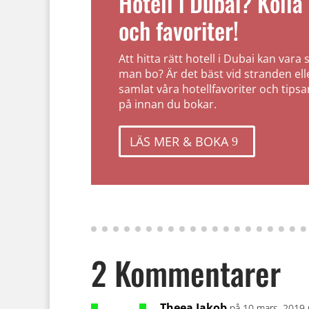
Hotell i Dubai? Kolla 
och favoriter!
Att hitta rätt hotell i Dubai kan vara 
man bo? Är det bäst vid stranden elle
samlat våra hotellfavoriter och tips
på innan du bokar.
LÄS MER & BOKA
2 Kommentarer
Theea Jakob
på 10 mars, 2019 