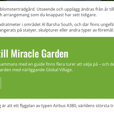
blomsterträdgård. Utseende och upplägg ändras från år till
h arrangemang som du knappast har sett tidigare.
vadratmeter i området Al Barsha South, och där finns ungefä
ngerats på statyer, skulpturer eller andra typer av föremål.
ill Miracle Garden
lsammans med en guide finns flera turer att välja på – och d
arden med närliggande Global Village.
 att ett flygplan av typen Airbus A380, världens största trafi