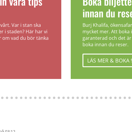
in våra tips
Boka biljett
innan du res
svårt. Var i stan ska
Burj Khalifa, ökensafa
r i staden? Här har vi
mycket mer. Att boka i
ar om vad du bör tänka
garanterad och det är o
boka innan du reser.
LÄS MER & BOKA
på 03:12