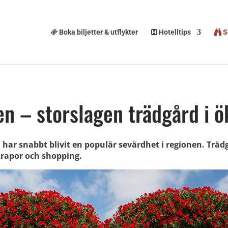
Boka biljetter & utflykter
Hotelltips
S
en – storslagen trädgård i 
 har snabbt blivit en populär sevärdhet i regionen. Trä
krapor och shopping.