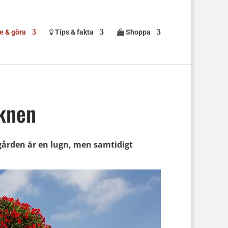
e & göra
Tips & fakta
Shoppa
öknen
dgården är en lugn, men samtidigt