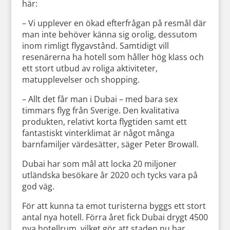
här:
– Vi upplever en ökad efterfrågan på resmål där
man inte behöver känna sig orolig, dessutom
inom rimligt flygavstånd. Samtidigt vill
resenärerna ha hotell som håller hög klass och
ett stort utbud av roliga aktiviteter,
matupplevelser och shopping.
– Allt det får man i Dubai – med bara sex
timmars flyg från Sverige. Den kvalitativa
produkten, relativt korta flygtiden samt ett
fantastiskt vinterklimat är något många
barnfamiljer värdesätter, säger Peter Browall.
Dubai har som mål att locka 20 miljoner
utländska besökare år 2020 och tycks vara på
god väg.
För att kunna ta emot turisterna byggs ett stort
antal nya hotell. Förra året fick Dubai drygt 4500
nya hotellrum, vilket gör att staden nu har