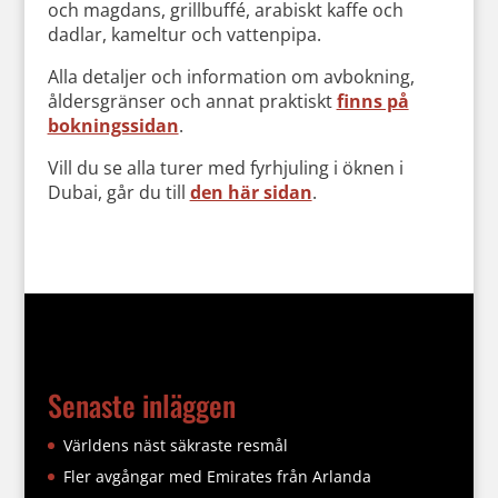
och magdans, grillbuffé, arabiskt kaffe och
dadlar, kameltur och vattenpipa.
Alla detaljer och information om avbokning,
åldersgränser och annat praktiskt
finns på
bokningssidan
.
Vill du se alla turer med fyrhjuling i öknen i
Dubai, går du till
den här sidan
.
Senaste inläggen
Världens näst säkraste resmål
Fler avgångar med Emirates från Arlanda